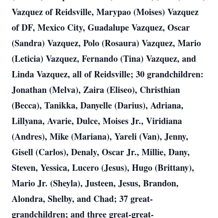
Vazquez of Reidsville, Marypao (Moises) Vazquez
of DF, Mexico City, Guadalupe Vazquez, Oscar
(Sandra) Vazquez, Polo (Rosaura) Vazquez, Mario
(Leticia) Vazquez, Fernando (Tina) Vazquez, and
Linda Vazquez, all of Reidsville; 30 grandchildren:
Jonathan (Melva), Zaira (Eliseo), Christhian
(Becca), Tanikka, Danyelle (Darius), Adriana,
Lillyana, Avarie, Dulce, Moises Jr., Viridiana
(Andres), Mike (Mariana), Yareli (Van), Jenny,
Gisell (Carlos), Denaly, Oscar Jr., Millie, Dany,
Steven, Yessica, Lucero (Jesus), Hugo (Brittany),
Mario Jr. (Sheyla), Justeen, Jesus, Brandon,
Alondra, Shelby, and Chad; 37 great-
grandchildren; and three great-great-