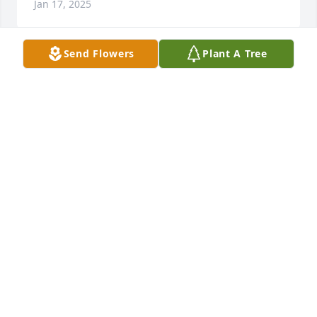
Jan 17, 2025
Send Flowers
Plant A Tree
Iglesia Bautista Nueva Vida has purchased Eternal 